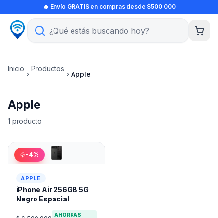
Ir al contenido principal
🔥 Envío GRATIS en compras desde $500.000
Inicio
Productos
Apple
Apple
1
producto
-
4
%
APPLE
iPhone Air 256GB 5G
Negro Espacial
AHORRAS