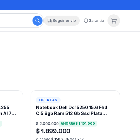
Seguir envío
Garantía
-
5
%
OFERTAS
4255
Notebook Dell Dc15250 15.6 Fhd
 AI 7
Ci5 8gb Ram 512 Gb Ssd Plata
B,
Plateado
$ 2.000.000
AHORRAS
$ 101.000
$ 1.899.000
o desde
$ 158.250
/mes x 12