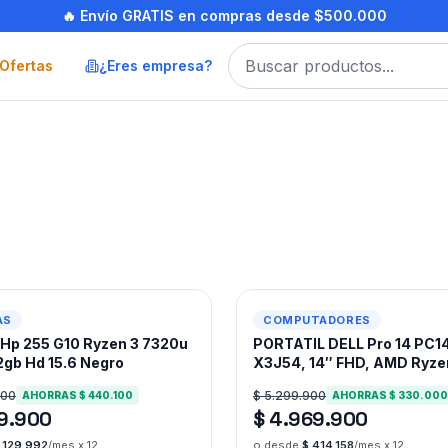
🔥 Envío GRATIS en compras desde $500.000
Ofertas
¿Eres empresa?
-
6
%
AS
COMPUTADORES
l Hp 255 G10 Ryzen 3 7320u
PORTATIL DELL Pro 14 PC1
2gb Hd 15.6 Negro
X3J54, 14″ FHD, AMD Ryzen
350, SSD 512GB, DDR5 16G
000
$ 5.299.900
AHORRAS
$ 440.100
AHORRAS
$ 330.000
Platinum Silver
59.900
$ 4.969.900
 129.992
/mes x 12
o desde
$ 414.158
/mes x 12