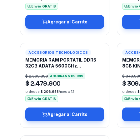
Envío GRATIS
Envío
Agregar al Carrito
-
5
%
-
11
%
ACCESORIOS TECNOLÓGICOS
ACCES
MEMORIA RAM PORTATIL DDR5
MEMORI
32GB ADATA 5600GHz
8GB KI
AD5S560032G-S
$ 2.599.899
$ 349.90
AHORRAS
$ 119.999
$ 2.479.900
$ 309
o desde
$ 206.658
/mes x 12
o desde
$
Envío GRATIS
Envío
Agregar al Carrito