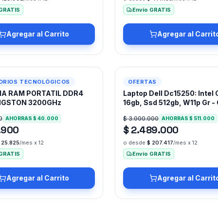
 GRATIS
Envío GRATIS
Agregar al Carrito
Agregar al Carrit
-
17
%
ORIOS TECNOLÓGICOS
OFERTAS
A RAM PORTATIL DDR4
Laptop Dell Dc15250: Intel C
NGSTON 3200GHz
16gb, Ssd 512gb, W11p Gr - 
Gris
0
$ 3.000.000
AHORRAS
$ 40.000
AHORRAS
$ 511.000
.900
$ 2.489.000
 25.825
/mes x 12
o desde
$ 207.417
/mes x 12
 GRATIS
Envío GRATIS
Agregar al Carrito
Agregar al Carrit