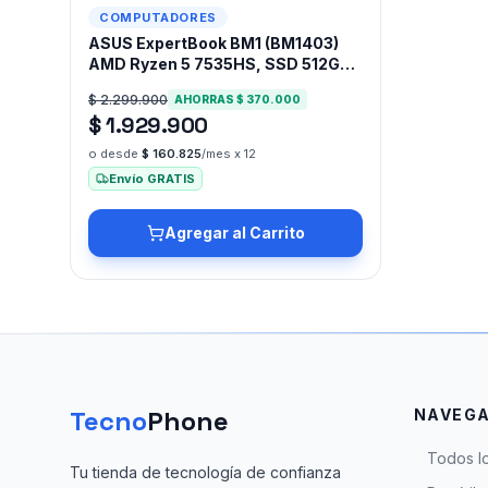
-
16
%
COMPUTADORES
ASUS ExpertBook BM1 (BM1403)
AMD Ryzen 5 7535HS, SSD 512GB,
DDR5 8GB 14" Windows 11 Pro
$ 2.299.900
AHORRAS
$ 370.000
$ 1.929.900
o desde
$ 160.825
/mes x 12
Envío GRATIS
Agregar al Carrito
Tecno
Phone
NAVEGA
Todos l
Tu tienda de tecnología de confianza