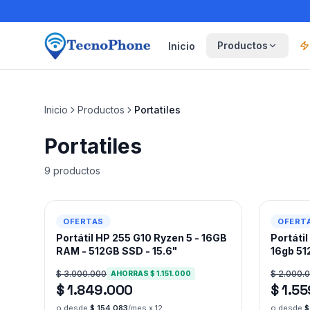
Ir al contenido principal
Productos
Inicio
Inicio
Productos
Portatiles
Portatiles
9
producto
s
-
38
%
-
22
%
OFERTAS
OFERT
Portátil HP 255 G10 Ryzen 5 - 16GB
Portáti
RAM - 512GB SSD - 15.6"
16gb 51
$ 3.000.000
$ 2.000.
AHORRAS
$ 1.151.000
$ 1.849.000
$ 1.5
o desde
$ 154.083
/mes x 12
o desde
$