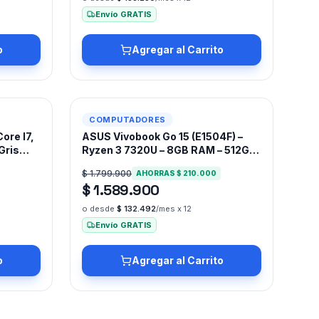
Envío GRATIS
o
Agregar al Carrito
-
12
%
COMPUTADORES
ore I7,
ASUS Vivobook Go 15 (E1504F) –
Gris
Ryzen 3 7320U – 8GB RAM – 512GB
SSD – 15.6″ FHD Windows 11 pro
$ 1.799.900
AHORRAS
$ 210.000
$ 1.589.900
o desde
$ 132.492
/mes x 12
Envío GRATIS
o
Agregar al Carrito