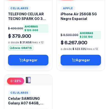
diario y aplicaciones de entretenimiento. Con un
diseño moderno y elegante, el Motorola G15 se adapta
CELULARES
APPLE
a cualquier estilo de vida. Es una opción confiable para
TELEFONO CELULAR
iPhone Air 256GB 5G
quienes buscan un smartphone que combine
TECNO SPARK GO 3
Negro Espacial
funcionalidad y capacidad de almacenamiento sin
KN3, 6.75″ IPS 120Hz,
AHORRAS
Unisoc T7250, 64GB,
$ 499.900
complicaciones.
$ 120.000
RAM 4GB, Aurora
AHORRAS
$ 379.900
$ 6.500.000
Purple
$ 232.100
$ 6.267.900
o desde
$ 31.658
/mes x 12
Envío GRATIS
o desde
$ 522.325
/mes x 12
Agregar
Agregar
-
22
%
CELULARES
Celular SAMSUNG
Galaxy A07 64GB,
RAM 4GB 4G Negro