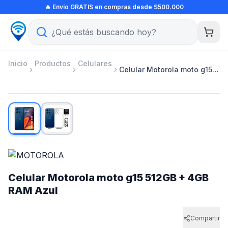
Ir al contenido principal
🔥 Envío GRATIS en compras desde $500.000
Inicio
Productos
Celulares
Celular Motorola moto g15 512GB + 4GB RAM Azul
1
/
2
-
26
%
Celular Motorola moto g15 512GB + 4GB
RAM Azul
Compartir