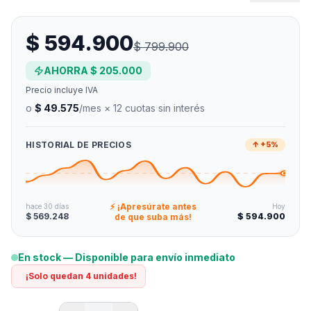
$ 594.900
$ 799.900
AHORRA
$ 205.000
Precio incluye IVA
o
$ 49.575
/mes × 12 cuotas sin interés
HISTORIAL DE PRECIOS
↑ +5%
⚡ ¡Apresúrate antes
hace 30 días
Hoy
$ 569.248
$ 594.900
de que suba más!
En stock — Disponible para envío inmediato
¡Solo quedan
4
unidades
!