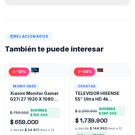
RELACIONADOS
También te puede interesar
-
13
%
-
24
%
MONITORES
OFERTAS
Xiaomi Monitor Gamer
TELEVISOR HISENSE
G27i 27 1920 X 1080
55″ Ultra HD 4k
Color Negro
SMART TV 55A6N
AHORRAS
VIDAA U7
AHORRAS
$ 2.299.900
$ 759.000
$ 560.000
$ 100.000
$ 1.739.900
$ 659.000
o desde
$ 144.992
/mes x 12
o desde
$ 54.917
/mes x 12