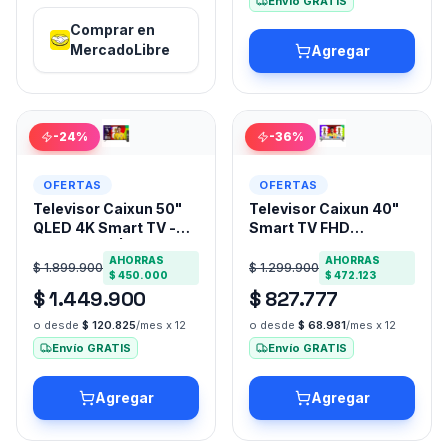
Envío GRATIS
Comprar en
MercadoLibre
Agregar
-
24
%
-
36
%
OFERTAS
OFERTAS
Televisor Caixun 50"
Televisor Caixun 40"
QLED 4K Smart TV -
Smart TV FHD
C50VAUGQ | Google
(C40VJFZ): Vive el
AHORRAS
AHORRAS
TV & Garantía Total
Mundial 2026 con Luis
$ 1.899.900
$ 1.299.900
$ 450.000
$ 472.123
Díaz
$ 1.449.900
$ 827.777
o desde
$ 120.825
/mes x 12
o desde
$ 68.981
/mes x 12
Envío GRATIS
Envío GRATIS
Agregar
Agregar