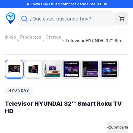
Ir al contenido principal
🔥 Envío GRATIS en compras desde $500.000
Inicio
Productos
Ofertas
Televisor HYUNDAI 32'' Smart Roku TV HD
1
/
6
-
26
%
HYUNDAY
Televisor HYUNDAI 32'' Smart Roku TV
HD
Compartir